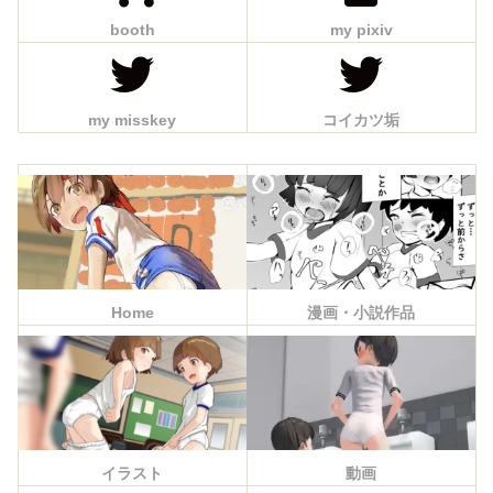
booth
my pixiv
my misskey
コイカツ垢
Home
漫画・小説作品
イラスト
動画