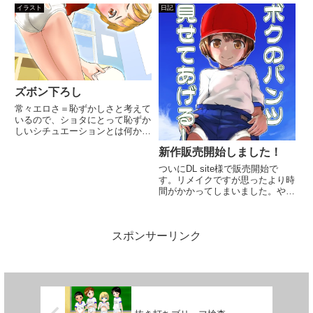
込んでいた今考えるとエロいもの
脱がしておちんちん確認するとか
イラスト
日記
をピックアップしてデフォルメや
やってたんですが今はどうなんで
改変していくのが向いているので
すかね。発育過程を確認するのは
は...
重要なので是非続けていくべき...
ズボン下ろし
常々エロさ＝恥ずかしさと考えて
いるので、ショタにとって恥ずか
しいシチュエーションとは何かを
日々追求しています。個人的な体
新作販売開始しました！
験では、ズボンおろしの恥ずかし
さは記憶に鮮明に残っているの
ついにDL site様で販売開始で
で、それを再現すべく何度もこの
す。リメイクですが思ったより時
テーマで描いています。下からの
間がかかってしまいました。やっ
ア...
ぱりそのまま描き直すのは面白く
ないので。改めて白ブリっていい
なぁと思っていただければ幸いで
スポンサーリンク
す。早くこの2人でラブラブえっ
ちさせたいなぁ・・・サンプ...