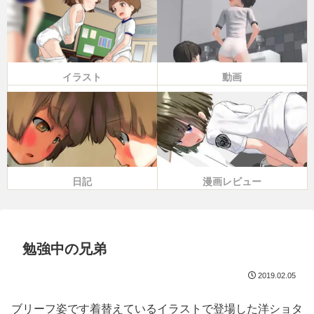
イラスト
動画
日記
漫画レビュー
勉強中の兄弟
2019.02.05
ブリーフ姿です着替えているイラストで登場した洋ショタ