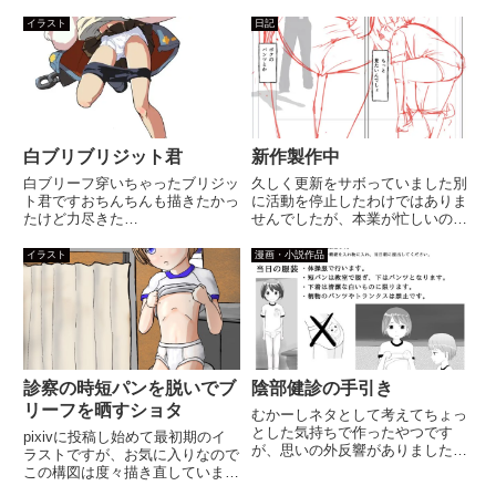
イラスト
日記
白ブリブリジット君
新作製作中
白ブリーフ穿いちゃったブリジッ
久しく更新をサボっていました別
ト君ですおちんちんも描きたかっ
に活動を停止したわけではありま
たけど力尽きた…
せんでしたが、本業が忙しいの
と、少しスキルアップするための
充電期間としていろいろ勉強して
イラスト
漫画・小説作品
いましたその中でもジェスチャー
ドローイングとの出会いは私の中
で革命的なものでした。時間があ
れ...
診察の時短パンを脱いでブ
陰部健診の手引き
リーフを晒すショタ
むかーしネタとして考えてちょっ
とした気持ちで作ったやつです
pixivに投稿し始めて最初期のイ
が、思いの外反響がありました。
ラストですが、お気に入りなので
私の性向としてはガチのエロより
この構図は度々描き直していま
はこういう学校生活のなかに紛れ
す。昔は学校健診などでパンツを