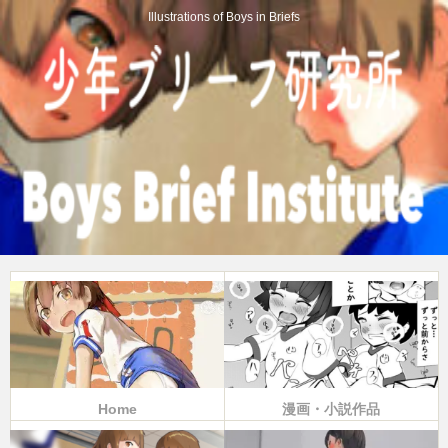
Illustrations of Boys in Briefs
Home
漫画・小説作品