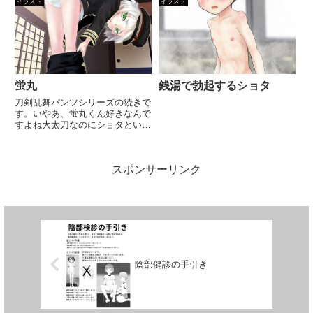
クワクドキドキしたものでした。
イラスト
イラスト
自分のものがこっそり見られてい
るかもしれないと思うと、タオル
で隠しているのに自然に勃起して
し...
蛍丸
銭湯で勃起するショタ
刀剣乱舞パンツシリーズの続きで
す。いやあ、蛍丸くん好きなんで
すよね大太刀なのにショタという
のがなんとも良いです。次は前田
藤四郎くんにしようかな・・・
スポンサーリンク
陰部健診の手引き