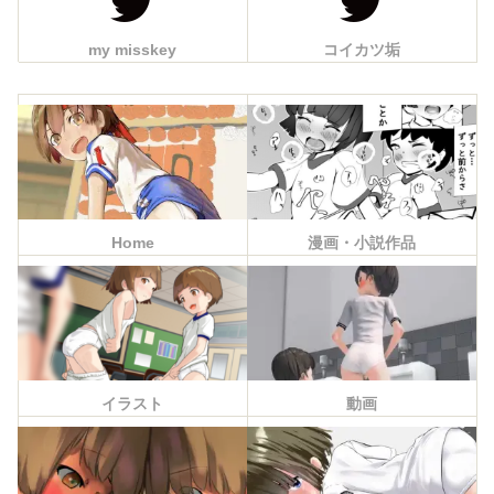
my misskey
コイカツ垢
Home
漫画・小説作品
イラスト
動画