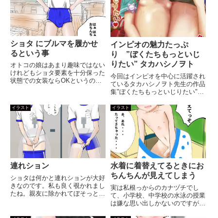
ショタ にブルマを履かせ
インピオの魅力たっぷ
るという事
り ”ぼくたちもっといじ
りたい” タカハシノヲト
オトコの娘はあまり趣味ではない
けれどもショタ要素を十分保った
今回はインピオを中心に活躍され
状態での女装ならOKというのは
ているタカハシノヲト先生の作品
以前書いた通りなのですが、そう
集"ぼくたちもっといじりたい"を
はいっても時折ブルマを履かせた
ご紹介します。実は自分もインピ
ショタを描いております。ブルマ
オ大好きなんですよ。だけど女の
イラスト
イラスト
といってももう今の10代の人は
子が可愛く描けないんですね。イ
見た事ないでしょうね。昔はこ
ンピオって男の子も女の子も可愛
ん...
くエロく描かなきゃいけないの...
連れション
水着に着替えてるときにお
ちんちんが見えてしまう
ショタは何かと連れションが大好
きなのです。私も良く覗かれまし
実は私根っからのカナヅチでし
たね。親友に除かれてぼそっとポ
て、小学校、中学校の水泳の授業
ークビッツ・・・と言われた一言
は嫌な思い出しかないのですが、
は今も鮮明に残ってます。
唯一着替えの時間だけは何やらワ