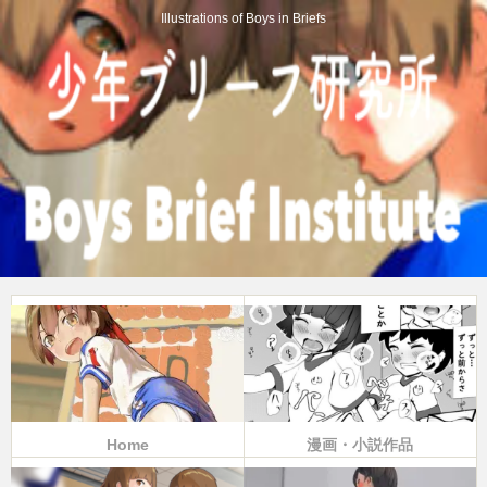
Illustrations of Boys in Briefs
Home
漫画・小説作品