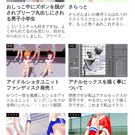
おしっこ中にズボンを脱が
さらっと
されブリーフ丸出しにされ
さらざんまいの春河くんは久々の
る男子小学生
ドストライクなショタキャラで
す。もっと色々あれこれするシー
こういうシチュも好きですね。よ
ンを描きたい・・・
くやられてるのを見たり、自分も
やられたりしました。ブリーフ丸
出しでもおしっこが出切るまで逃
げられない屈辱感・・・下手に逃
動画
日記
げようとするとさらに悲惨なこと
に・・・
アイドルショタユニット
アナルセックスを描く事に
ファンディスク発売！
ついて
かつて一世を風靡したショタアイ
突然ですが私はアナルセックスが
ドルユニット ビッグ〇ンモスが
苦手です。やる方じゃなくて描く
令和にいたら・・・という願望を
方ですが。これまで私はイラスト
動画にしてみました。やっぱりシ
漫画含め100以上の作品を作って
ョタの女装の下着は白ブリーフに
きましたが、アナルセックスを描
イラスト
イラスト
限ります。女の子パンツもそれは
いたことは1作品しかありません
それで趣がありますが、ショタと
でした。と言うのも単にエロ表現
いうより完全にオトコの娘の世
が上手く描けないというのがあ...
界...