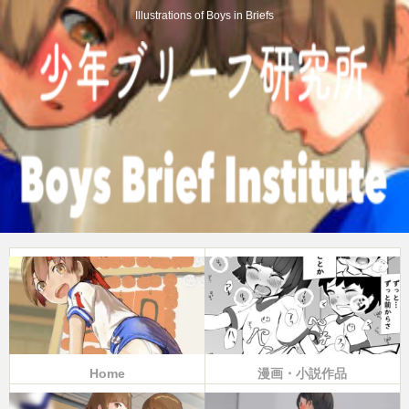
Illustrations of Boys in Briefs
Home
漫画・小説作品