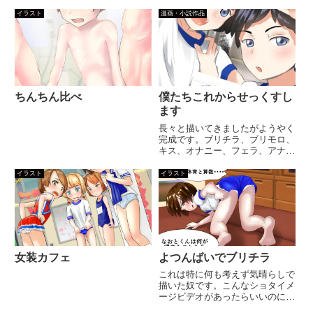
は一旦軌道に乗るとそれなりに面
白いのですが、やっぱり一度決め
イラスト
漫画・小説作品
た構図をあーでもないこーでもな
いと描き直し、ペン入れ、トーン
貼り、背景と満足いくまで仕上
げ...
ちんちん比べ
僕たちこれからせっくすし
ます
長々と描いてきましたがようやく
完成です。ブリチラ、ブリモロ、
キス、オナニー、フェラ、アナル
セックスと詰め込めるだけ詰め込
みました。時間がかかりすぎてキ
イラスト
イラスト
ャラの顔は変わるわおちんちんの
大きさはシーンごとで違うわ色々
アラが目立ちますが、何より完
成...
女装カフェ
よつんばいでブリチラ
これは特に何も考えず気晴らしで
描いた奴です。こんなショタイメ
ージビデオがあったらいいのにな
ぁと妄想を膨らませて描きまし