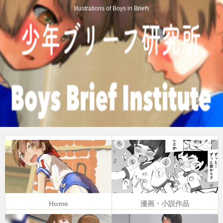
Illustrations of Boys in Briefs
Home
漫画・小説作品