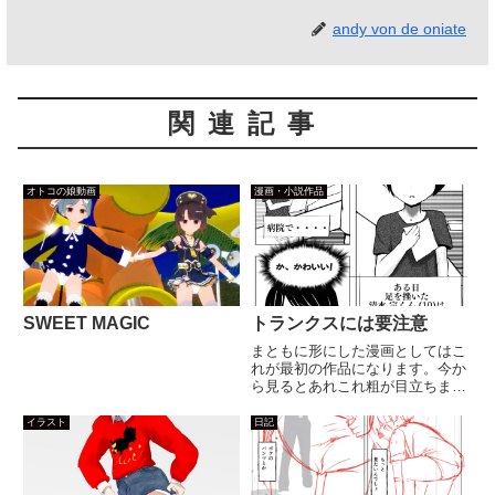
andy von de oniate
関連記事
オトコの娘動画
漫画・小説作品
SWEET MAGIC
トランクスには要注意
まともに形にした漫画としてはこ
れが最初の作品になります。今か
ら見るとあれこれ粗が目立ちます
が、右も左もわからない時に何は
ともあれ完成出来たことは自分な
イラスト
日記
がら評価してあげたいと思いま
す。しかしなんでトランクスをテ
ーマにしたんですかね〜。当時の
自...