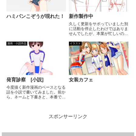
ハミパンこぞうが現れた！
新作製作中
久しく更新をサボっていました別
に活動を停止したわけではありま
せんでしたが、本業が忙しいの
と、少しスキルアップするための
充電期間としていろいろ勉強して
漫画・小説作品
イラスト
いましたその中でもジェスチャー
ドローイングとの出会いは私の中
で革命的なものでした。時間があ
れ...
発育診察 [小説]
女装カフェ
今度描く新作漫画のベースとなる
話を小説で書いてみました。前か
ら、ネームと下書きと、本番でど
んどん話が変わってしまうのが悩
みだったんですが、ネーム段階で
構図やコマ割りに気を使いすぎ
スポンサーリンク
て、肝心なストーリーやセリフを
疎かにしていたのが原因だったの
で...