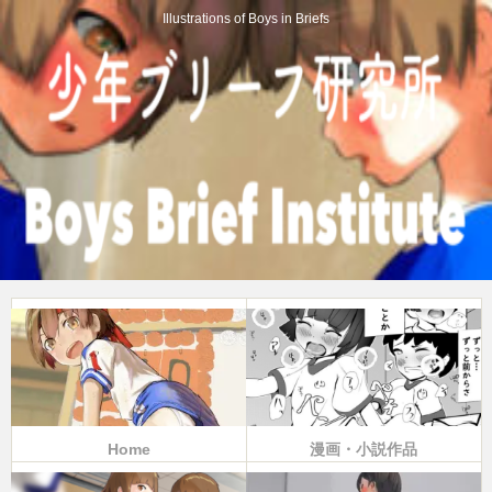
Illustrations of Boys in Briefs
Home
漫画・小説作品