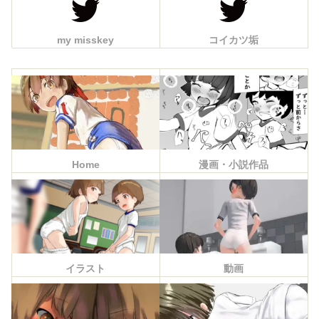
my misskey
コイカツ垢
Home
漫画・小説作品
イラスト
動画