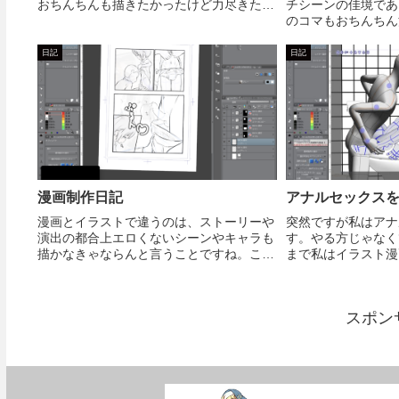
おちんちんも描きたかったけど力尽きた…
チシーンの佳境であ
のコマもおちんちん
楽しいのですが、少
するとなかなか終わ
日記
日記
情とおちんちんの形
しに次ぐやり...
漫画制作日記
アナルセックス
漫画とイラストで違うのは、ストーリーや
突然ですが私はアナ
演出の都合上エロくないシーンやキャラも
す。やる方じゃなく
描かなきゃならんと言うことですね。これ
まで私はイラスト漫
まではショタ以外全くと言って描いてこな
を作ってきましたが
かったのでいわゆるモブおっさんキャラを
いたことは1作品し
描くのは大変です。その分描きたいシーン
と言うのも単にエロ
スポン
にきたら思い...
というのがあ...