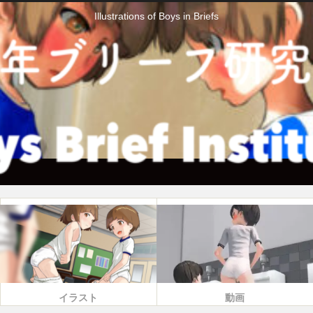
Illustrations of Boys in Briefs
イラスト
動画