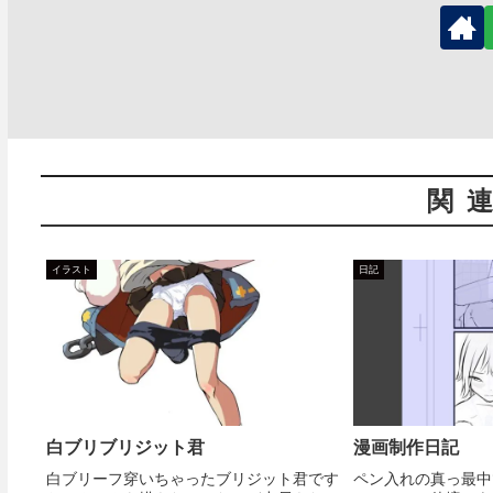
関
イラスト
日記
白ブリブリジット君
漫画制作日記
白ブリーフ穿いちゃったブリジット君です
ペン入れの真っ最中