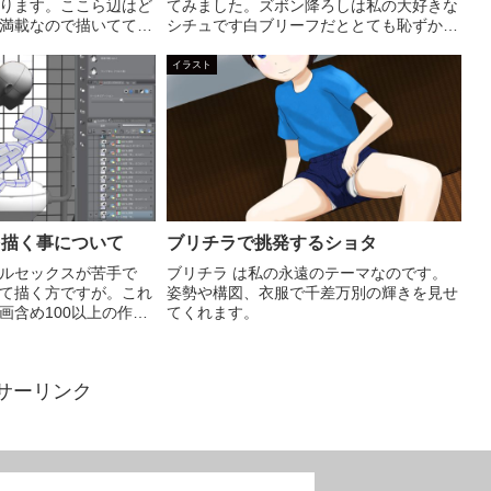
ります。ここら辺はど
てみました。ズボン降ろしは私の大好きな
満載なので描いてても
シチュです白ブリーフだととても恥ずかし
しでもエロくしようと
いんですよねランパンも自分で少し作って
らないのです。特に表
みたのですがいかがでしょうか。
イラスト
がキモですのでやり直
を描く事について
ブリチラで挑発するショタ
ルセックスが苦手で
ブリチラ は私の永遠のテーマなのです。
て描く方ですが。これ
姿勢や構図、衣服で千差万別の輝きを見せ
画含め100以上の作品
てくれます。
、アナルセックスを描
かありませんでした。
表現が上手く描けない
サーリンク