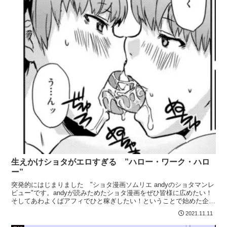
生えかけショタがエロすぎる ”ハロー・ワーク・ハロ
ー”
突発的にはじまりました "ショタ漫画ソムリエ andyのショタマンレ
ビュー"です。andyが読みためたショタ漫画をぜひ皆様に広めたい！
そしてあわよくばアフィでひと稼ぎしたい！ということで始めた企画
でありますが、第一回は大好きなU-hi先生の...
2021.11.11