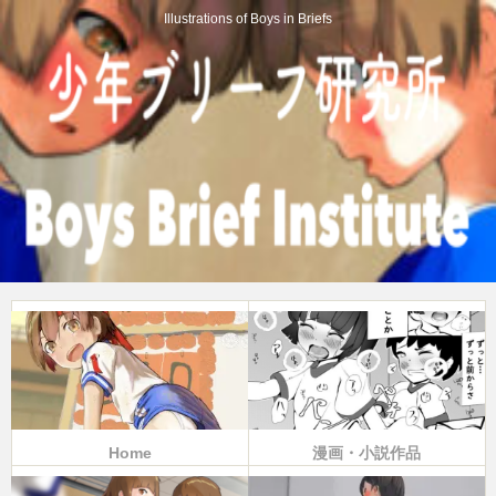
Illustrations of Boys in Briefs
Home
漫画・小説作品