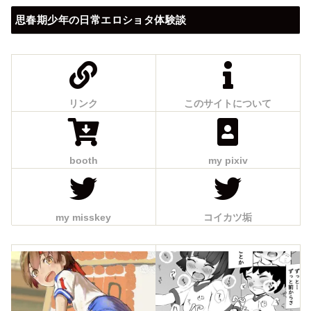
思春期少年の日常エロショタ体験談
リンク
このサイトについて
booth
my pixiv
my misskey
コイカツ垢