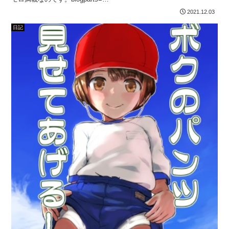
{"base":"","type":"product","site":"man...
2021.12.03
日記