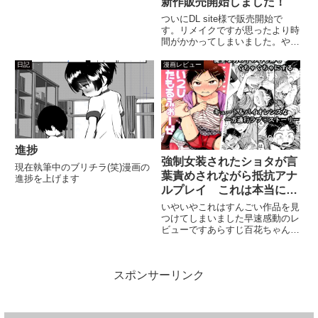
新作販売開始しました！
ついにDL site様で販売開始で
す。リメイクですが思ったより時
間がかかってしまいました。やっ
ぱりそのまま描き直すのは面白く
ないので。改めて白ブリっていい
日記
漫画レビュー
なぁと思っていただければ幸いで
す。早くこの2人でラブラブえっ
ちさせたいなぁ・・・サンプ...
進捗
強制女装されたショタが言
現在執筆中のブリチラ(笑)漫画の
葉責めされながら抵抗アナ
進捗を上げます
ルプレイ これは本当にす
ごい！！ だい2じめたも
いやいやこれはすんごい作品を見
るふぉーぜ
つけてしまいました早速感動のレ
ビューですあらすじ百花ちゃんと
大翔くんは仲良しから一歩進んだ
仲。ヤンチャっぽい大翔くんもも
もかちゃんの前では王子様♡しか
スポンサーリンク
し二人の仲は秘密です。特に百花
ちゃんのお兄ちゃんは何故か大
翔...