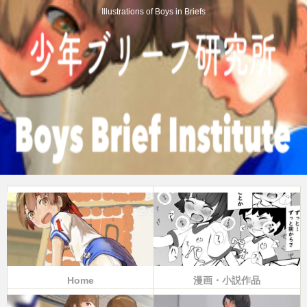
Illustrations of Boys in Briefs
Home
漫画・小説作品