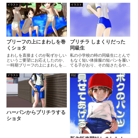
イラスト
イラスト
ブリーフの上にまわしを巻
ブリチラ しまくりだった
くショタ
同級生
まわしを直接まくのが恥ずかしい
私の小学校の時の同級生にとんで
というご要望にお応えしたのか、
もなく短い体操服の短パンを履い
一時期ブリーフの上にまわしをま
てる子がおり、その短さたるや普
くことがあったようで、昔の画像
通に立っていても前からも後ろか
に時々出てきますね。なんかそっ
らも白ブリがはみ出ているほどで
イラスト
日記
ちの方が恥ずかしいんじゃないか
した。当時は白ブリーフが当たり
と思うのは私だけでしょうか。今
前だったとは言え、流石に常時は
はまわしに短パンが付属した奴
み出しているのは彼くらいのも
も...
の...
ハーパンからブリチラする
ショタ