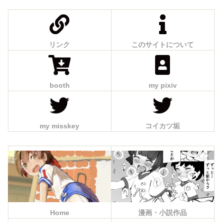
リンク
このサイトについて
booth
my pixiv
my misskey
コイカツ垢
Home
漫画・小説作品